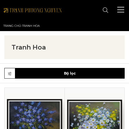
TRANG CHỦ
-
TRANH HOA
TRANG CHỦ
Tranh Hoa
GIỚI THIỆU
TRANH PHONG CẢNH
Bộ lọc
TRANH PHONG THỦY
TRANH HOA
TRANH SƠN DẦU