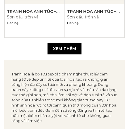
TRANH HOA ANH TÚC –
TRANH HOA ANH TÚC –
Sơn dầu trên vải
Sơn dầu trên vải
PN1469
PN1468
Liên hệ
Liên hệ
XEM THÊM
Tranh Hoa là bộ sưu tập tác phẩm nghệ thuật lấy cảm
hứng từ vẻ đẹp tinh tế của loài hoa, tạo ra không gian
sống hiện đại đầy sự tươi mới và phóng khoáng. Dòng
tranh này không chỉ tôn vinh sự rực rỡ và màu sắc đa dạng
của thế giới hoa, mà còn làm nổi bật vẻ đẹp tươi trẻ và sức
sống của tự nhiên trong mọi không gian trưng bày. Từ
hình ảnh hoa rực rỡ tới cảnh quan thơ mộng của vườn hoa,
mỗi bức tranh đều đem đến sự sống động và tinh tế, tạo
nên một điểm nhấn tuyệt vời và tinh tế cho không gian
sống và làm việc.