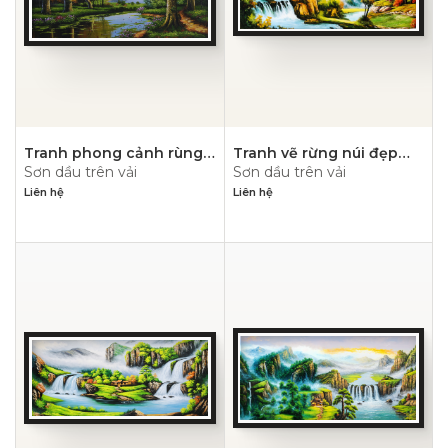
BLOG
LIÊN HỆ
Tranh phong cảnh rùng
Tranh vẽ rừng núi đẹp
Sơn dầu trên vải
Sơn dầu trên vải
núi non – PN1553
nhất- PN1130
Liên hệ
Liên hệ