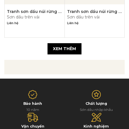
Tranh sơn dầu núi rừng –
Tranh sơn dầu núi rừng –
Sơn dầu trên vải
Sơn dầu trên vải
PN1111
PN1110
Liên hệ
Liên hệ
XEM THÊM
Bảo hành
Chất lượng
10 năm
Sơn dầu nhập khẩu
Vận chuyển
Kinh nghiệm