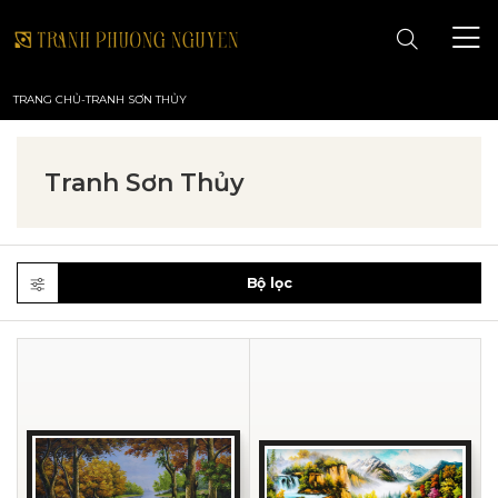
TRANG CHỦ
-
TRANH SƠN THỦY
TRANG CHỦ
Tranh Sơn Thủy
GIỚI THIỆU
TRANH PHONG CẢNH
Bộ lọc
TRANH PHONG THỦY
TRANH HOA
TRANH SƠN DẦU