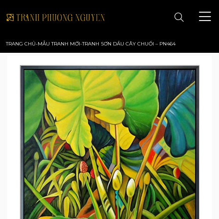
TRANG CHỦ
-
MẪU TRANH MỚI
-
TRANH SƠN DẦU CÂY CHUỐI – PN464
TRANG CHỦ
GIỚI THIỆU
TRANH PHONG CẢNH
TRANH PHONG THỦY
TRANH HOA
TRANH SƠN DẦU