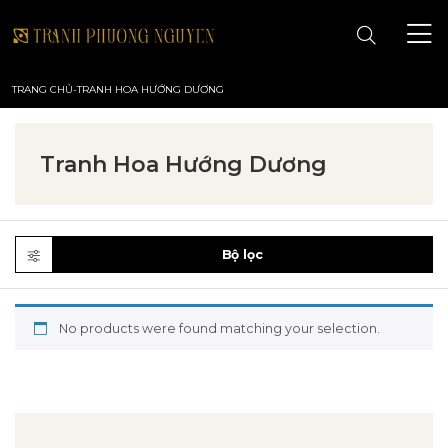
TRANG CHỦ
-
TRANH HOA HƯỚNG DƯƠNG
TRANG CHỦ
Tranh Hoa Hướng Dương
GIỚI THIỆU
TRANH PHONG CẢNH
Bộ lọc
TRANH PHONG THỦY
No products were found matching your selection.
TRANH HOA
TRANH SƠN DẦU