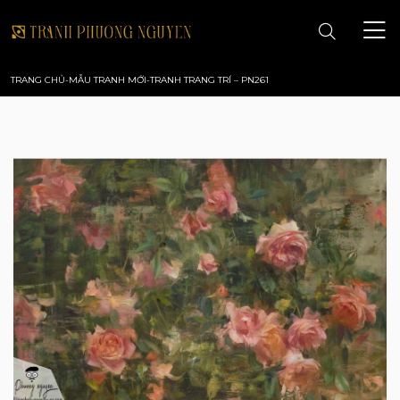
TRANG CHỦ
-
MẪU TRANH MỚI
-
TRANH TRANG TRÍ – PN261
TRANG CHỦ
GIỚI THIỆU
TRANH PHONG CẢNH
TRANH PHONG THỦY
TRANH HOA
TRANH SƠN DẦU