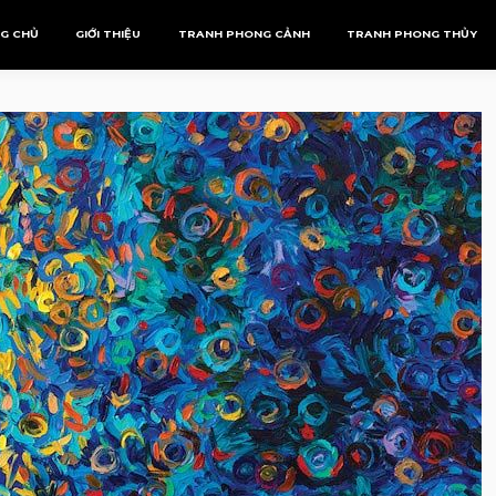
G CHỦ
GIỚI THIỆU
TRANH PHONG CẢNH
TRANH PHONG THỦY
Tranh Phượng Hoàng
Mệnh Kim
Tranh Rồng
Mệnh Mộc
Mệnh Thủy
Mệnh Thổ
Mệnh Hỏa