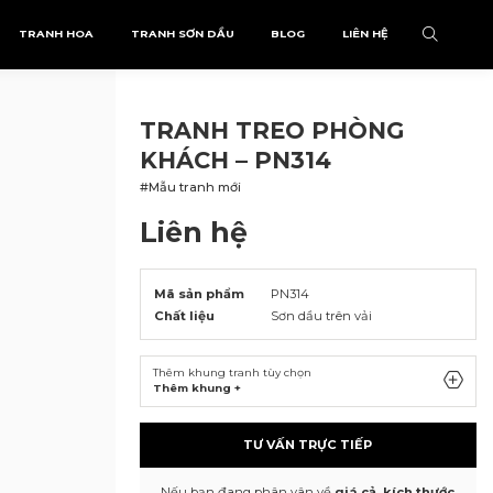
TRANH HOA
TRANH SƠN DẦU
BLOG
LIÊN HỆ
TRANH TREO PHÒNG
KHÁCH – PN314
#Mẫu tranh mới
Liên hệ
Mã sản phẩm
PN314
Chất liệu
Sơn dầu trên vải
Thêm khung tranh tùy chọn
Thêm khung +
TƯ VẤN TRỰC TIẾP
Nếu bạn đang phân vân về
giá cả, kích thước