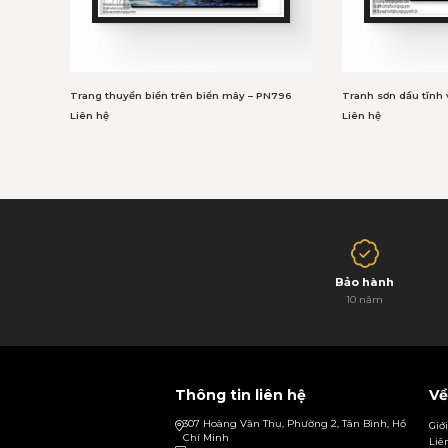
Trang thuyền biển trên biển mây – PN796
Tranh sơn dầu tĩnh 
Liên hệ
Liên hệ
Bảo hành
10 năm
Thông tin liên hệ
Về
307 Hoàng Văn Thụ, Phường 2, Tân Bình, Hồ
Giớ
Chí Minh
Liê