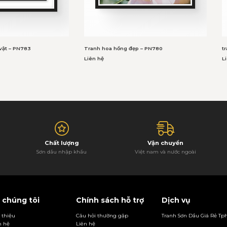
vật – PN783
Tranh hoa hồng đẹp – PN780
t
Liên hệ
L
Chất lượng
Vận chuyển
Sơn dầu nhập khẩu
Việt nam và nước ngoài
 chúng tôi
Chính sách hỗ trợ
Dịch vụ
i thiệu
Câu hỏi thường gặp
Tranh Sơn Dầu Giá Rẻ T
n hệ
Liên hệ