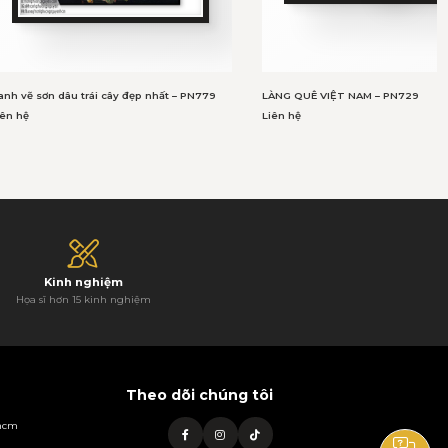
ranh vẽ sơn dâu trái cây đẹp nhất – PN779
LÀNG QUÊ VIỆT NAM – PN729
iên hệ
Liên hệ
Kinh nghiệm
Họa sĩ hơn 15 kinh nghiệm
Theo dõi chúng tôi
phcm