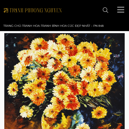
TRANG CHỦ
-
TRANH HOA
-
TRANH BÌNH HOA CÚC ĐẸP NHẤT – PN 848
TRANG CHỦ
GIỚI THIỆU
TRANH PHONG CẢNH
TRANH PHONG THỦY
TRANH HOA
TRANH SƠN DẦU