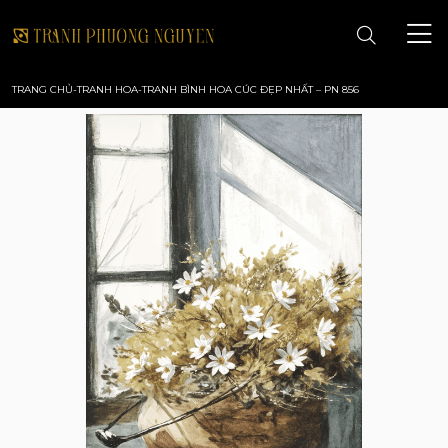
TRANG CHỦ
-
TRANH HOA
-
TRANH BÌNH HOA CÚC ĐẸP NHẤT – PN 856
TRANG CHỦ
GIỚI THIỆU
TRANH PHONG CẢNH
TRANH PHONG THỦY
TRANH HOA
TRANH SƠN DẦU