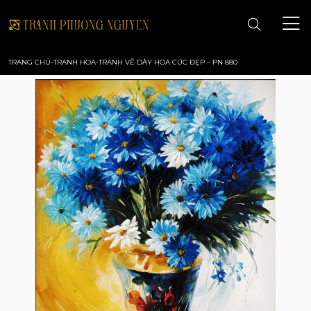
TRANG CHỦ
-
TRANH HOA
-
TRANH VẼ DÀY HOA CÚC ĐẸP – PN 880
TRANG CHỦ
GIỚI THIỆU
TRANH PHONG CẢNH
TRANH PHONG THỦY
TRANH HOA
TRANH SƠN DẦU