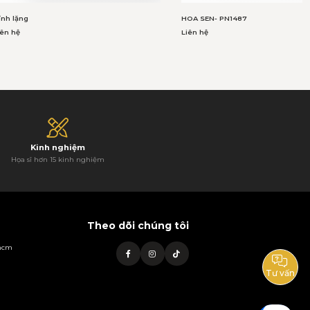
ĩnh lặng
HOA SEN- PN1487
iên hệ
Liên hệ
Kinh nghiệm
Họa sĩ hơn 15 kinh nghiệm
Theo dõi chúng tôi
phcm
Tư vấn