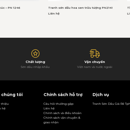
cúc – PN 1246
Tranh sơn dầu hoa sen trừu tượng PN2141
T
Liên hệ
L
Chất lượng
Vận chuyển
Sơn dầu nhập khẩu
Việt nam và nước ngoài
 chúng tôi
Chính sách hỗ trợ
Dịch vụ
i thiệu
Câu hỏi thường gặp
Tranh Sơn Dầu Giá Rẻ T
n hệ
Liên hệ
Chính sách và điều khoản
Chính sách vận chuyển &
giao nhận