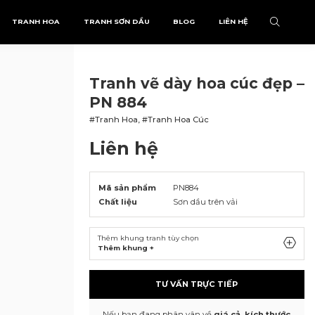
TRANH HOA
TRANH SƠN DẦU
BLOG
LIÊN HỆ
Tranh vẽ dày hoa cúc đẹp –
PN 884
#Tranh Hoa, #Tranh Hoa Cúc
Liên hệ
Mã sản phẩm
PN884
Chất liệu
Sơn dầu trên vải
Thêm khung tranh tùy chọn
Thêm khung +
TƯ VẤN TRỰC TIẾP
Nếu bạn đang phân vân về
giá cả, kích thước