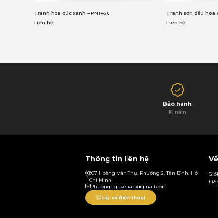
Tranh hoa cúc xanh – PN1456
Tranh sơn dầu hoa 
Liên hệ
Liên hệ
Bảo hành
10 năm
Thông tin liên hệ
Về
307 Hoàng Văn Thụ, Phường 2, Tân Bình, Hồ
Giớ
Chí Minh
Liê
Phuongnguyenart@gmail.com
Lấy số điện thoại