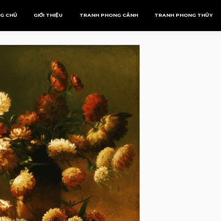
G CHỦ
GIỚI THIỆU
TRANH PHONG CẢNH
TRANH PHONG THỦY
Tranh Phượng Hoàng
Mệnh Kim
Tranh Rồng
Mệnh Mộc
Mệnh Thủy
Mệnh Thổ
Mệnh Hỏa