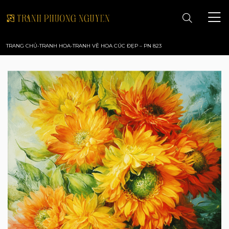
TRANG CHỦ
-
TRANH HOA
-
TRANH VẼ HOA CÚC ĐẸP – PN 823
TRANG CHỦ
GIỚI THIỆU
TRANH PHONG CẢNH
TRANH PHONG THỦY
TRANH HOA
TRANH SƠN DẦU