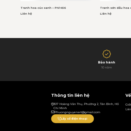
Tranh hoa cúc xanh – PN1456
Tranh sơn dầu hoa 
Liên hệ
Liên hệ
Bảo hành
10 năm
Thông tin liên hệ
Về
307 Hoàng Văn Thụ, Phường 2, Tân Bình, Hồ
Giớ
Chí Minh
Liê
Phuongnguyenart@gmail.com
Lấy số điện thoại