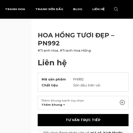
TRANH HOA
TRANH SƠN DẦU
BLOG
LIÊN HỆ
HOA HỒNG TƯƠI ĐẸP –
PN992
#Tranh Hoa, #Tranh Hoa Hồng
Liên hệ
Mã sản phẩm
PN992
Chất liệu
Sơn dầu trên vải
Thêm khung tranh tùy chọn
Thêm khung +
TƯ VẤN TRỰC TIẾP
Nếu bạn đang phân vân về
giá cả, kích thước