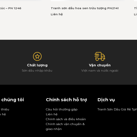
cúc – PN 1246
Tranh sơn dầu hoa sen trừu tượng PN2141
T
Liên hệ
L
Chất lượng
Vận chuyển
Sơn dầu nhập khẩu
Việt nam và nước ngoài
 chúng tôi
Chính sách hỗ trợ
Dịch vụ
i thiệu
Câu hỏi thường gặp
Tranh Sơn Dầu Giá Rẻ T
n hệ
Liên hệ
Chính sách và điều khoản
Chính sách vận chuyển &
giao nhận