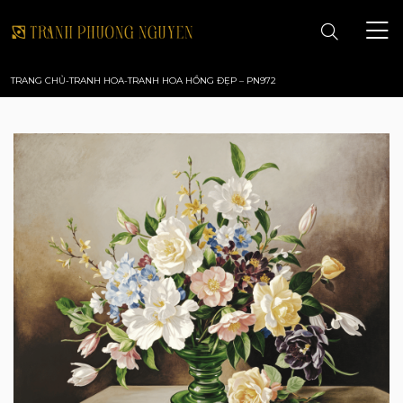
TRANG CHỦ
-
TRANH HOA
-
TRANH HOA HỒNG ĐẸP – PN972
TRANG CHỦ
GIỚI THIỆU
TRANH PHONG CẢNH
TRANH PHONG THỦY
TRANH HOA
TRANH SƠN DẦU