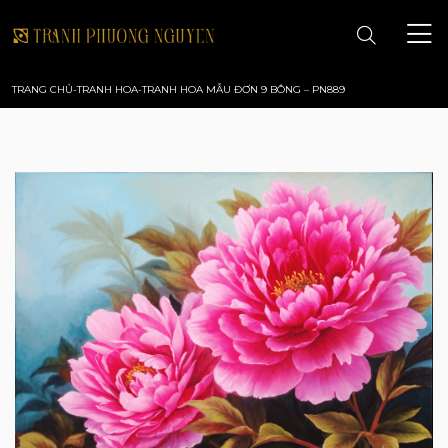
TRANG CHỦ
-
TRANH HOA
-
TRANH HOA MẪU ĐƠN 9 BÔNG – PN889
TRANG CHỦ
GIỚI THIỆU
TRANH PHONG CẢNH
TRANH PHONG THỦY
TRANH HOA
TRANH SƠN DẦU