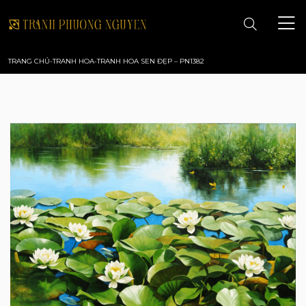
TRANG CHỦ
-
TRANH HOA
-
TRANH HOA SEN ĐẸP – PN1382
TRANG CHỦ
GIỚI THIỆU
TRANH PHONG CẢNH
TRANH PHONG THỦY
TRANH HOA
TRANH SƠN DẦU