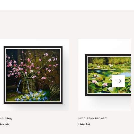
ĩnh lặng
HOA SEN- PN1487
iên hệ
Liên hệ