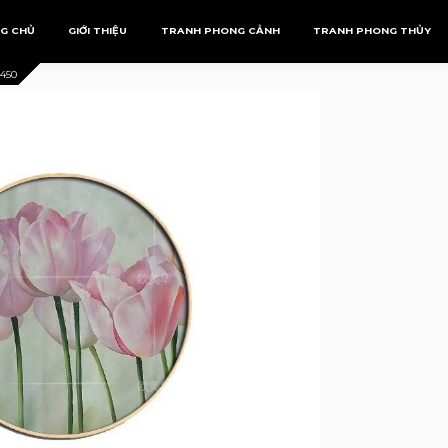
G CHỦ
GIỚI THIỆU
TRANH PHONG CẢNH
TRANH PHONG THỦY
450
Tranh Phượng Hoàng
Mệnh Kim
Tranh Rồng
Mệnh Mộc
Mệnh Thủy
Mệnh Thổ
Mệnh Hỏa