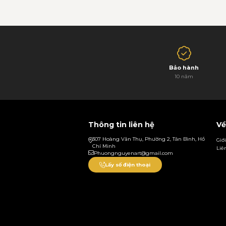
Bảo hành
10 năm
Thông tin liên hệ
Về
307 Hoàng Văn Thụ, Phường 2, Tân Bình, Hồ
Giớ
Chí Minh
Liê
Phuongnguyenart@gmail.com
Lấy số điện thoại