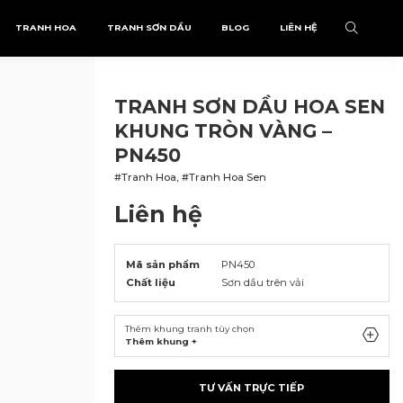
TRANH HOA
TRANH SƠN DẦU
BLOG
LIÊN HỆ
TRANH SƠN DẦU HOA SEN
KHUNG TRÒN VÀNG –
PN450
#Tranh Hoa, #Tranh Hoa Sen
Liên hệ
Mã sản phẩm
PN450
Chất liệu
Sơn dầu trên vải
Thêm khung tranh tùy chọn
Thêm khung +
TƯ VẤN TRỰC TIẾP