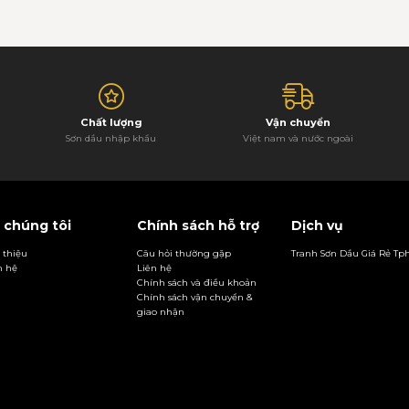
Chất lượng
Vận chuyển
Sơn dầu nhập khẩu
Việt nam và nước ngoài
 chúng tôi
Chính sách hỗ trợ
Dịch vụ
i thiệu
Câu hỏi thường gặp
Tranh Sơn Dầu Giá Rẻ T
n hệ
Liên hệ
Chính sách và điều khoản
Chính sách vận chuyển &
giao nhận