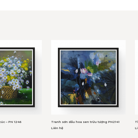
cúc – PN 1246
Tranh sơn dầu hoa sen trừu tượng PN2141
T
Liên hệ
L