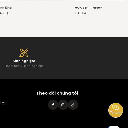
ĩnh lặng
HOA SEN- PN1487
iên hệ
Liên hệ
Kinh nghiệm
Họa sĩ hơn 15 kinh nghiệm
Theo dõi chúng tôi
phcm
Tư vấn