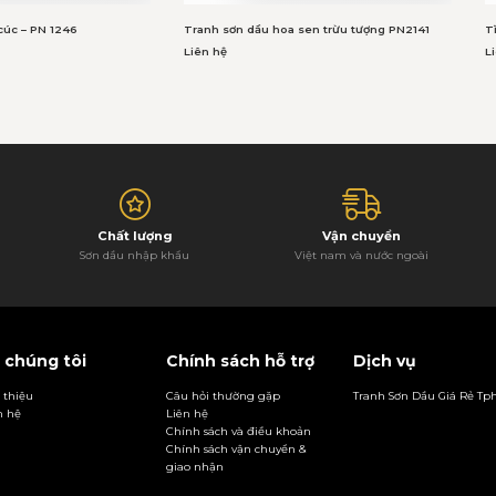
cúc – PN 1246
Tranh sơn dầu hoa sen trừu tượng PN2141
T
Liên hệ
L
Chất lượng
Vận chuyển
Sơn dầu nhập khẩu
Việt nam và nước ngoài
 chúng tôi
Chính sách hỗ trợ
Dịch vụ
i thiệu
Câu hỏi thường gặp
Tranh Sơn Dầu Giá Rẻ T
n hệ
Liên hệ
Chính sách và điều khoản
Chính sách vận chuyển &
giao nhận