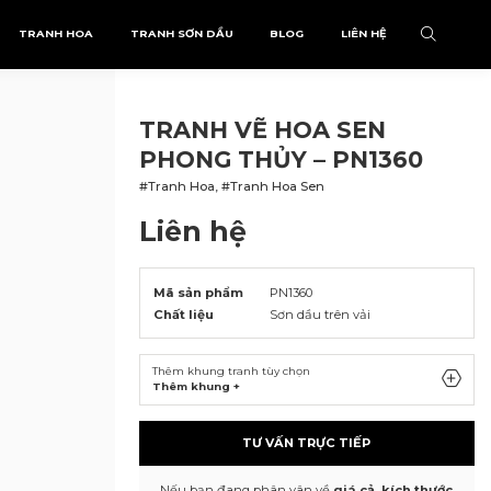
TRANH HOA
TRANH SƠN DẦU
BLOG
LIÊN HỆ
TRANH VẼ HOA SEN
PHONG THỦY – PN1360
#Tranh Hoa, #Tranh Hoa Sen
Liên hệ
Mã sản phẩm
PN1360
Chất liệu
Sơn dầu trên vải
Thêm khung tranh tùy chọn
Thêm khung +
TƯ VẤN TRỰC TIẾP
Nếu bạn đang phân vân về
giá cả, kích thước