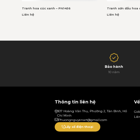
Tranh hoa cúc xanh – PN1456
Tranh sơn dầu hoa 
Liên hệ
Liên hệ
Bảo hành
10 năm
Thông tin liên hệ
Về
307 Hoàng Văn Thụ, Phường 2, Tân Bình, Hồ
Giớ
Chí Minh
Liê
Phuongnguyenart@gmail.com
Lấy số điện thoại