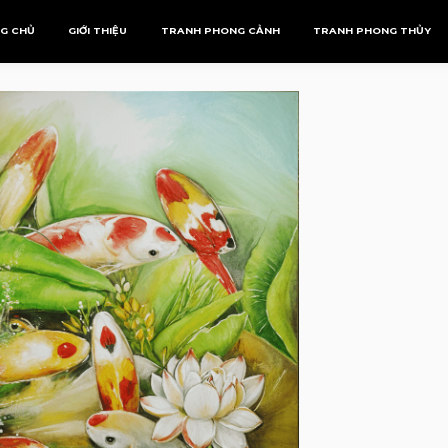
G CHỦ
GIỚI THIỆU
TRANH PHONG CẢNH
TRANH PHONG THỦY
Tranh Phượng Hoàng
Mệnh Kim
Tranh Rồng
Mệnh Mộc
Mệnh Thủy
Mệnh Thổ
Mệnh Hỏa