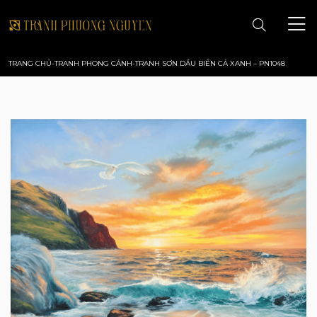
TRANG CHỦ
-
TRANH PHONG CẢNH
-
TRANH SƠN DẦU BIỂN CẢ XANH – PN1048
TRANG CHỦ
GIỚI THIỆU
TRANH PHONG CẢNH
TRANH PHONG THỦY
TRANH HOA
TRANH SƠN DẦU