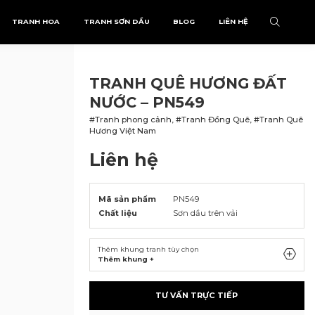
TRANH HOA
TRANH SƠN DẦU
BLOG
LIÊN HỆ
TRANH QUÊ HƯƠNG ĐẤT
NƯỚC – PN549
#Tranh phong cảnh, #Tranh Đồng Quê, #Tranh Quê
Hương Việt Nam
Liên hệ
Mã sản phẩm
PN549
Chất liệu
Sơn dầu trên vải
Thêm khung tranh tùy chọn
Thêm khung +
TƯ VẤN TRỰC TIẾP