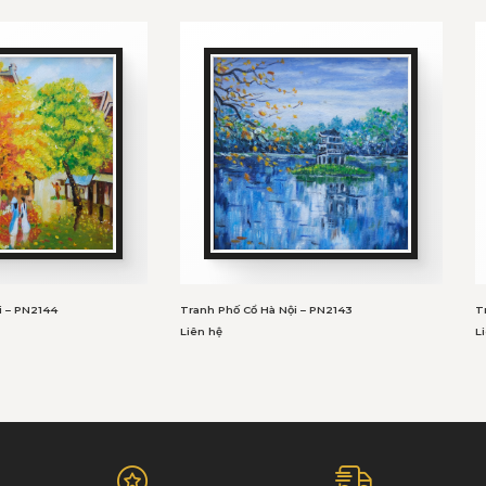
i – PN2144
Tranh Phố Cổ Hà Nội – PN2143
T
Liên hệ
L