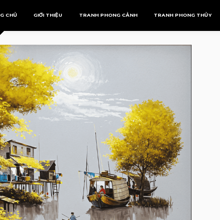
G CHỦ
GIỚI THIỆU
TRANH PHONG CẢNH
TRANH PHONG THỦY
Tranh Phượng Hoàng
Mệnh Kim
Tranh Rồng
Mệnh Mộc
Mệnh Thủy
Mệnh Thổ
Mệnh Hỏa