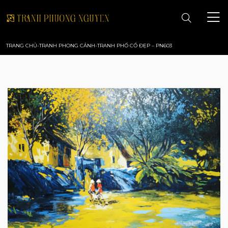
TRANG CHỦ
-
TRANH PHONG CẢNH
-
TRANH PHỐ CỔ ĐẸP – PN603
TRANG CHỦ
GIỚI THIỆU
TRANH PHONG CẢNH
TRANH PHONG THỦY
TRANH HOA
TRANH SƠN DẦU