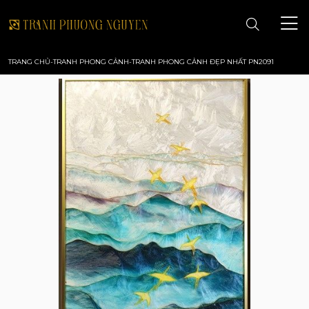
TRANG CHỦ
-
TRANH PHONG CẢNH
-
TRANH PHONG CẢNH ĐẸP NHẤT PN2091
TRANG CHỦ
GIỚI THIỆU
TRANH PHONG CẢNH
TRANH PHONG THỦY
TRANH HOA
TRANH SƠN DẦU