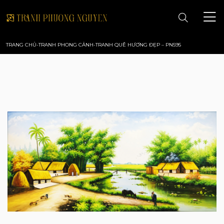
TRANG CHỦ
-
TRANH PHONG CẢNH
-
TRANH QUÊ HƯƠNG ĐẸP – PN595
TRANG CHỦ
GIỚI THIỆU
TRANH PHONG CẢNH
TRANH PHONG THỦY
TRANH HOA
TRANH SƠN DẦU