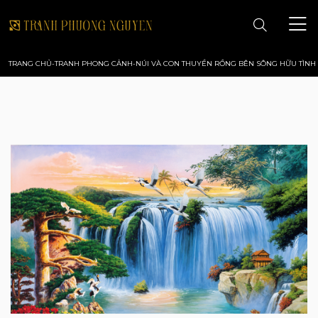
TRANG CHỦ
-
TRANH PHONG CẢNH
-
NÚI VÀ CON THUYỀN RỒNG BÊN SÔNG HỮU TÌNH 
TRANG CHỦ
GIỚI THIỆU
TRANH PHONG CẢNH
TRANH PHONG THỦY
TRANH HOA
TRANH SƠN DẦU