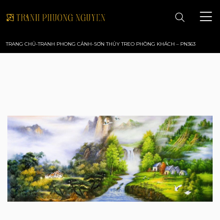
TRANG CHỦ
-
TRANH PHONG CẢNH
-
SƠN THỦY TREO PHÒNG KHÁCH – PN363
TRANG CHỦ
GIỚI THIỆU
TRANH PHONG CẢNH
TRANH PHONG THỦY
TRANH HOA
TRANH SƠN DẦU