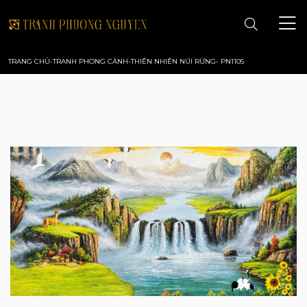
TRANG CHỦ
-
TRANH PHONG CẢNH
-
THIÊN NHIÊN NÚI RỪNG- PN1105
TRANG CHỦ
GIỚI THIỆU
TRANH PHONG CẢNH
TRANH PHONG THỦY
TRANH HOA
TRANH SƠN DẦU