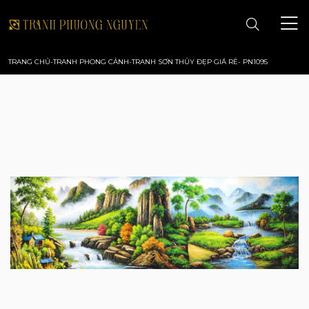
TRANG CHỦ
-
TRANH PHONG CẢNH
-
TRANH SƠN THỦY ĐẸP GIÁ RẺ- PN1095
TRANG CHỦ
GIỚI THIỆU
TRANH PHONG CẢNH
TRANH PHONG THỦY
TRANH HOA
TRANH SƠN DẦU