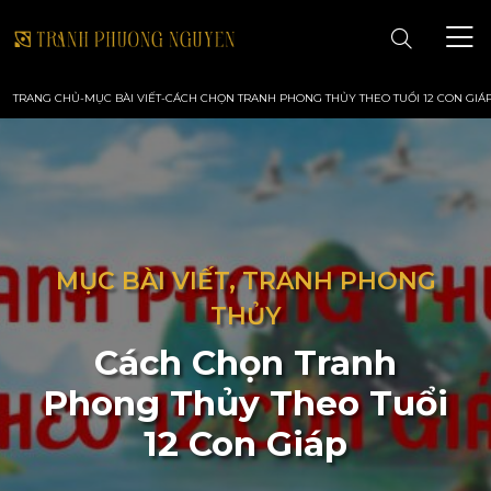
TRANG CHỦ
-
MỤC BÀI VIẾT
-
CÁCH CHỌN TRANH PHONG THỦY THEO TUỔI 12 CON GIÁ
TRANG CHỦ
GIỚI THIỆU
TRANH PHONG CẢNH
MỤC BÀI VIẾT, TRANH PHONG
THỦY
TRANH PHONG THỦY
Cách Chọn Tranh
Phong Thủy Theo Tuổi
TRANH HOA
12 Con Giáp
TRANH SƠN DẦU