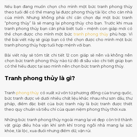
Nếu bạn đang muốn chọn cho mình một bức tranh phong thủy
theo tuổi để có thể mang lại được phong thủy tài lộc cho căn nhà
của mình. Nhưng không phải chỉ cần chọn đại một bức tranh
“phong thủy” là sẽ mang lại phong thủy cho bạn. Trước khi mua
tranh phong thủy bạn cần phải biết tuổi – mệnh con giáp mới có
thể chọn được cho mình một bức
tranh phong thủy
phù hợp. Vì
thế bài viết này sẽ giúp bạn có thể chọn được cho mình một bức
tranh phong thủy hợp tuổi hợp mệnh với bạn.
Bài viết này sẽ tóm tắt chi tiết 12 con giáp sẽ nên và không nên
chọn bức tranh phong thủy nào từ đó đi sâu vào chi tiết giúp bạn
có thể hiểu được tại sao mình nên chọn bức tranh phong thủy.
Tranh phong thủy là gì?
Tranh
phong thủy
có xuất xứ vốn từ phương đông của trung quốc,
bức tranh được vẽ dưới nhiều chất liệu khác nhau như sơn dầu, thư
pháp, điểm đặc biệt của bức tranh này là bức tranh được thiết
theo quy chuẩn và tiêu chí của quan niệm phong thủy thời xưa.
Những bức tranh phong thủy ngoài mang lại vẻ đẹp còn trở thành
vật giúp điều hòa vận khí sinh khí trong ngôi nhà mang lại sức
khỏe, tài lộc, xua đuổi nhưng điềm dữ, vận rủi.