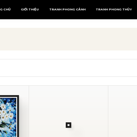
G CHỦ
GIỚI THIỆU
TRANH PHONG CẢNH
TRANH PHONG THỦY
Tranh Phượng Hoàng
Mệnh Kim
Tranh Rồng
Mệnh Mộc
Mệnh Thủy
Mệnh Thổ
Mệnh Hỏa