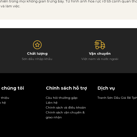
tự nhiên trong mọi không gian trưng bày. Từ hình ảnh hoa rực rỡ tới cảnh quan
và làm việc.
Chất lượng
Vận chuyển
Sơn dầu nhập khẩu
Việt nam và nước ngoài
 chúng tôi
Chính sách hỗ trợ
Dịch vụ
i thiệu
Câu hỏi thường gặp
Tranh Sơn Dầu Giá Rẻ T
n hệ
Liên hệ
Chính sách và điều khoản
Chính sách vận chuyển &
giao nhận