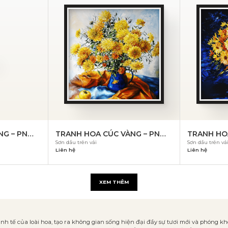
NG – PN
TRANH HOA CÚC VÀNG – PN
TRANH HO
Sơn dầu trên vải
Sơn dầu trên vả
835
834
Liên hệ
Liên hệ
XEM THÊM
nh tế của loài hoa, tạo ra không gian sống hiện đại đầy sự tươi mới và phóng k