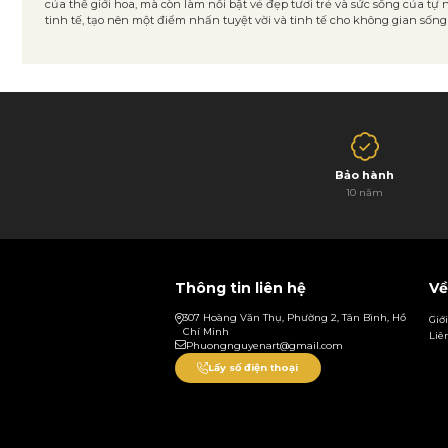
của thế giới hoa, mà còn làm nổi bật vẻ đẹp tươi trẻ và sức sống của 
tinh tế, tạo nên một điểm nhấn tuyệt vời và tinh tế cho không gian sống 
Bảo hành
10 năm
Thông tin liên hệ
Về
307 Hoàng Văn Thụ, Phường 2, Tân Bình, Hồ
Giớ
Chí Minh
Liê
Phuongnguyenart@gmail.com
Lấy số điện thoại