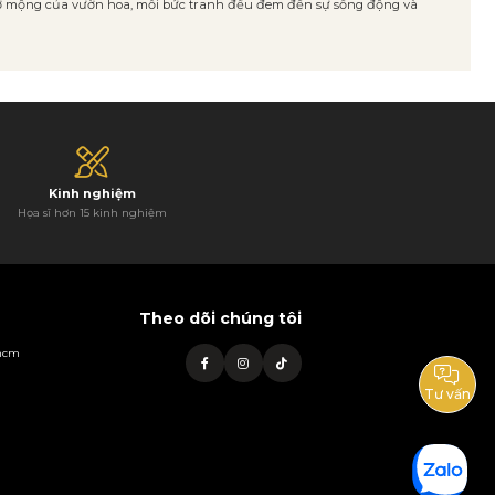
 thơ mộng của vườn hoa, mỗi bức tranh đều đem đến sự sống động và
Kinh nghiệm
Họa sĩ hơn 15 kinh nghiệm
Theo dõi chúng tôi
phcm
Tư vấn