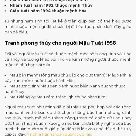
Nhâm tuất năm 1982 thuộc mệnh Thủy
Giáp tuất năm 1994 thuộc mệnh Hỏa
Từ những năm sinh tôi liệt kê ở trên giúp bạn có thể hiểu được
mình thuộc mệnh gì để chuẩn bị đi tiếp tục phần dưới đây giúp
bạn dễ hiểu.
Tranh phong thủy cho người Mậu Tuất 1958
Đối với người Mậu tuất sẽ thuộc mệnh mộc sẽ tương sinh với Hỏa
và Thủy và tương khắc với Thổ và Kim những người thuộc mệnh
mộc sẽ phù hợp với màu:
Màu bản mệnh (Tông màu chủ đảo cho bức tranh) : Màu xanh lá
cây, xanh nõn chuối thuộc hành Mộc.
Màu tương sinh: Màu đen, xanh nước biển, xanh dương thuộc
hành Thủy.
Màu kiêng kỵ: Màu xám, trắng, ghi thuộc hành Kim.
Người mậu tuất như mình đã giới thiệu sẽ phù hợp với các tông
màu xanh vì thế bạn có thể chọn những bức tranh phong cảnh
sơn thủy, tranh mã đáo thành công, tranh cá chép cửu ngư hay
bức tranh thuận buồm xuôi gió nếu bạn chưa biết ý nghĩa của bức
tranh thuận buồm xuôi gió giúp đón tài lộc vào nhà thì có thể truy
cập tại đây:
Ý nghĩa tranh thuận buồm xuôi gió