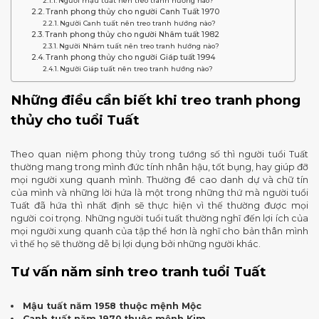
Người mậu tuất nên treo tranh hướng nào?
Tranh phong thủy cho người Canh Tuất 1970
Người Canh tuất nên treo tranh hướng nào?
Tranh phong thủy cho người Nhâm tuất 1982
Người Nhâm tuất nên treo tranh hướng nào?
Tranh phong thủy cho người Giáp tuất 1994
Người Giáp tuất nên treo tranh hướng nào?
Những điều cần biết khi treo tranh phong
thủy cho tuổi Tuất
Theo quan niệm phong thủy trong tướng số thì người tuổi Tuất
thường mang trong mình đức tính nhân hậu, tốt bụng, hay giúp đỡ
mọi người xung quanh mình. Thường đề cao danh dự và chữ tín
của mình và những lời hứa là một trong những thứ mà người tuổi
Tuất đã hứa thì nhất định sẽ thực hiện vì thế thường được mọi
người coi trọng. Những người tuổi tuất thường nghĩ đến lợi ích của
mọi người xung quanh của tập thể hơn là nghĩ cho bản thân mình
vì thế họ sẽ thường dễ bị lợi dụng bởi những người khác.
Tư vấn năm sinh treo tranh tuổi Tuất
Mậu tuất năm 1958 thuộc mệnh Mộc
Canh tuất năm 1970 thuộc mệnh Kim