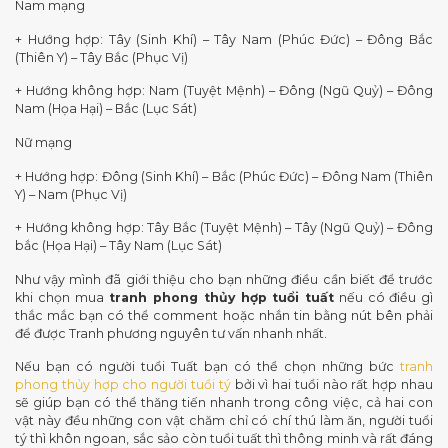
Nam mạng
+ Hướng hợp: Tây (Sinh Khí) – Tây Nam (Phúc Đức) – Đông Bắc
(Thiên Y) – Tây Bắc (Phục Vị)
+ Hướng không hợp: Nam (Tuyệt Mệnh) – Đông (Ngũ Quỷ) – Đông
Nam (Họa Hại) – Bắc (Lục Sát)
Nữ mạng
+ Hướng hợp: Đông (Sinh Khí) – Bắc (Phúc Đức) – Đông Nam (Thiên
Y) – Nam (Phục Vị)
+ Hướng không hợp: Tây Bắc (Tuyệt Mệnh) – Tây (Ngũ Quỷ) – Đông
bắc (Họa Hại) – Tây Nam (Lục Sát)
Như vậy mình đã giới thiệu cho bạn những điều cần biết để trước
khi chọn mua
tranh phong thủy hợp tuổi tuất
nếu có điều gì
thắc mắc bạn có thể comment hoặc nhắn tin bằng nút bên phải
để được Tranh phương nguyên tư vấn nhanh nhất.
Nếu bạn có người tuổi Tuất bạn có thể chọn những bức
tranh
phong thủy hợp cho người tuổi tý
bởi vì hai tuổi nào rất hợp nhau
sẽ giúp bạn có thể thăng tiến nhanh trong công việc, cả hai con
vật này đều những con vật chăm chỉ có chí thú làm ăn, người tuổi
tý thì khôn ngoan, sắc sảo còn tuổi tuất thì thông minh và rất đáng