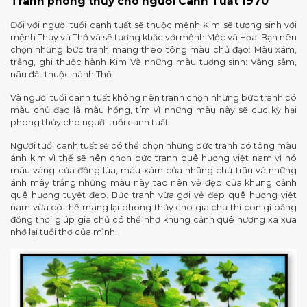
Tranh phong thủy cho người Canh Tuất 1970
Đối với người tuổi canh tuất sẽ thuộc mệnh Kim sẽ tương sinh với
mệnh Thủy và Thổ và sẽ tương khắc với mệnh Mộc và Hỏa. Bạn nên
chọn những bức tranh mang theo tông màu chủ đạo: Màu xám,
trắng, ghi thuộc hành Kim Và những màu tương sinh: Vàng sẫm,
nâu đất thuộc hành Thổ.
Và người tuổi canh tuất không nên tranh chọn những bức tranh có
màu chủ đạo là màu hồng, tím vì những màu này sẽ cực kỳ hại
phong thủy cho người tuổi canh tuất.
Người tuổi canh tuất sẽ có thể chọn những bức tranh có tông màu
ánh kim vì thế sẽ nên chọn bức tranh quê hương việt nam vì nó
màu vàng của đồng lúa, màu xám của những chú trâu và những
ánh mây trắng những màu này tao nên vẻ đẹp của khung cảnh
quê hương tuyệt đẹp. Bức tranh vừa gợi vẻ đẹp quê hương việt
nam vừa có thể mang lại phong thủy cho gia chủ thì con gì bằng
đồng thời giúp gia chủ có thể nhớ khung cảnh quê hương xa xưa
nhớ lại tuổi thơ của mình.