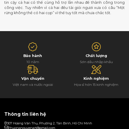
tin cậy cả hai có thể cùng hỗ trợ lẫn nhau để thành công trong
công việc. Tuy nhiên vì cả hai đều tài giỏi ngươi xưa có câu “Một
rừng không thể có hai cọp” vì thế tuy tốt mà chưa chắc tốt.
Bảo hành
Chất lượng
10 năm
Sơn dầu nhập khẩu
Vận chuyển
Kinh nghiệm
Việt nam và nước ngoài
Họa sĩ hơn 15 kinh nghiệm
Thông tin liên hệ
307 Hoàng Văn Thụ, Phường 2, Tân Bình, Hồ Chí Minh
Phuongnguyenart@gmail.com