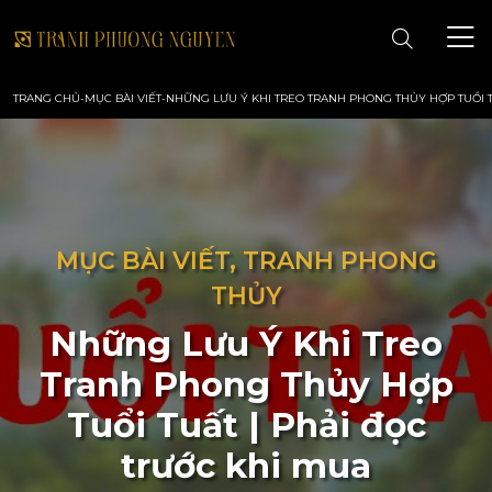
TRANG CHỦ
-
MỤC BÀI VIẾT
-
NHỮNG LƯU Ý KHI TREO TRANH PHONG THỦY HỢP TUỔI T
TRANG CHỦ
GIỚI THIỆU
MỤC BÀI VIẾT, TRANH PHONG
TRANH PHONG CẢNH
THỦY
Những Lưu Ý Khi Treo
TRANH PHONG THỦY
Tranh Phong Thủy Hợp
TRANH HOA
Tuổi Tuất | Phải đọc
trước khi mua
TRANH SƠN DẦU