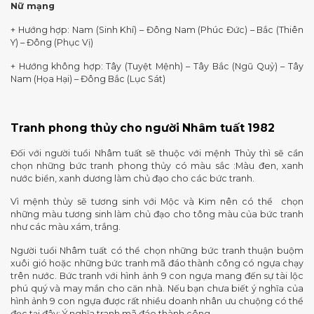
Nữ mạng
+ Hướng hợp: Nam (Sinh Khí) – Đông Nam (Phúc Đức) – Bắc (Thiên
Y) – Đông (Phục Vị)
+ Hướng không hợp: Tây (Tuyệt Mệnh) – Tây Bắc (Ngũ Quỷ) – Tây
Nam (Họa Hại) – Đông Bắc (Lục Sát)
Tranh phong thủy cho người
Nhâm tuất 1982
Đối với người tuổi Nhâm tuất sẽ thuộc với mệnh Thủy thì sẽ cần
chọn những bức tranh phong thủy có màu sắc :Màu đen, xanh
nước biển, xanh dương làm chủ đạo cho các bức tranh.
Vì mệnh thủy sẽ tương sinh với Mộc và Kim nên có thể chọn
những màu tương sinh làm chủ đạo cho tông màu của bức tranh
như các màu xám, trắng.
Người tuổi Nhâm tuất có thể chọn những bức tranh thuận buộm
xuôi gió hoặc những bức tranh mã đáo thành công có ngựa chạy
trên nước. Bức tranh với hình ảnh 9 con ngựa mang đến sự tài lộc
phú quý và may mắn cho căn nhà. Nếu bạn chưa biết ý nghĩa của
hình ảnh 9 con ngựa được rất nhiều doanh nhân ưu chuộng có thể
đọc tại đây: Ý nghĩa tranh mã đáo thành công.