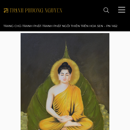
TRANG CHỦ
-
TRANH PHẬT
-
TRANH PHẬT NGỒI THIỀN TRÊN HOA SEN – PN 1452
TRANG CHỦ
GIỚI THIỆU
TRANH PHONG CẢNH
TRANH PHONG THỦY
TRANH HOA
TRANH SƠN DẦU