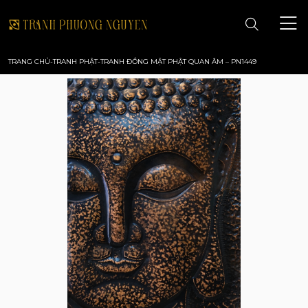
TRANG CHỦ
-
TRANH PHẬT
-
TRANH ĐỒNG MẶT PHẬT QUAN ÂM – PN1449
TRANG CHỦ
GIỚI THIỆU
TRANH PHONG CẢNH
TRANH PHONG THỦY
TRANH HOA
TRANH SƠN DẦU