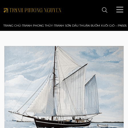
TRANG CHỦ
-
TRANH PHONG THỦY
-
TRANH SƠN DẦU THUẬN BUỒM XUÔI GIÓ – PN505
TRANG CHỦ
GIỚI THIỆU
TRANH PHONG CẢNH
TRANH PHONG THỦY
TRANH HOA
TRANH SƠN DẦU