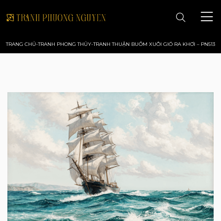
TRANG CHỦ
-
TRANH PHONG THỦY
-
TRANH THUẬN BUỒM XUÔI GIÓ RA KHƠI – PN513
TRANG CHỦ
GIỚI THIỆU
TRANH PHONG CẢNH
TRANH PHONG THỦY
TRANH HOA
TRANH SƠN DẦU