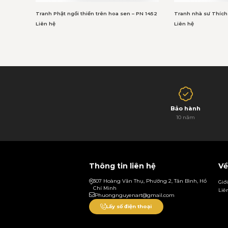
Tranh Phật ngồi thiền trên hoa sen – PN 1452
Tranh nhà sư Thích
Liên hệ
Liên hệ
Bảo hành
10 năm
Thông tin liên hệ
Về
307 Hoàng Văn Thụ, Phường 2, Tân Bình, Hồ
Giớ
Chí Minh
Liê
Phuongnguyenart@gmail.com
Lấy số điện thoại