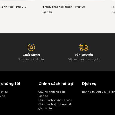
 Minh Tuệ – PN1449
Tranh phật ngồi thiền – PN1450
T
Liên hệ
L
Chất lượng
Vận chuyển
Sơn dầu nhập khẩu
Việt nam và nước ngoài
 chúng tôi
Chính sách hỗ trợ
Dịch vụ
i thiệu
Câu hỏi thường gặp
Tranh Sơn Dầu Giá Rẻ T
n hệ
Liên hệ
Chính sách và điều khoản
Chính sách vận chuyển &
giao nhận