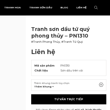
TRANH HOA
TRANH SƠN DẦU
BLOG
LIÊN HỆ
Tranh sơn dầu tứ quý
phong thủy – PN1310
#Tranh Phong Thủy, #Tranh Tứ Quý
Liên hệ
Mã sản phẩm
PN1310
Chất liệu
Sơn dầu trên vải
Thêm khung tranh tùy chọn
Thêm khung +
TƯ VẤN TRỰC TIẾP
Nếu bạn đang phân vân về
giá cả, kích thước