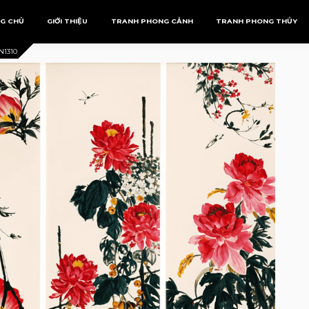
G CHỦ
GIỚI THIỆU
TRANH PHONG CẢNH
TRANH PHONG THỦY
N1310
Tranh Phượng Hoàng
Mệnh Kim
Tranh Rồng
Mệnh Mộc
Mệnh Thủy
Mệnh Thổ
Mệnh Hỏa