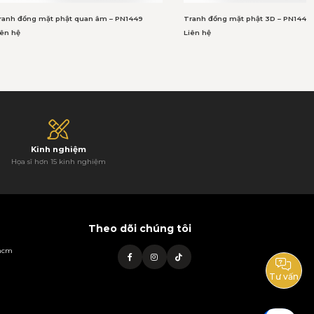
ranh đồng mặt phật quan âm – PN1449
Tranh đồng mặt phật 3D – PN1448
iên hệ
Liên hệ
Kinh nghiệm
Họa sĩ hơn 15 kinh nghiệm
Theo dõi chúng tôi
phcm
Tư vấn