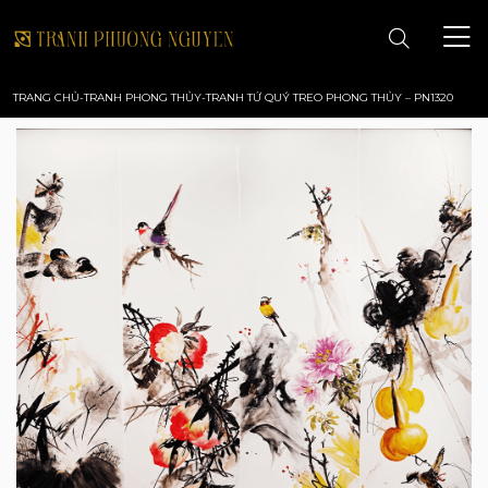
TRANG CHỦ
-
TRANH PHONG THỦY
-
TRANH TỨ QUÝ TREO PHONG THỦY – PN1320
TRANG CHỦ
GIỚI THIỆU
TRANH PHONG CẢNH
TRANH PHONG THỦY
TRANH HOA
TRANH SƠN DẦU